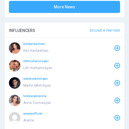
More News
INFLUENCERS
BECOME A PARTNER
kimkardashian
Kim Kardashian
lilithovhannisyan
Lilit Hovhannisyan
martinmkrtchyan
Martin Mkrtchyan
tovmasyananna
Anna Tovmasyan
arameofficial
Arame