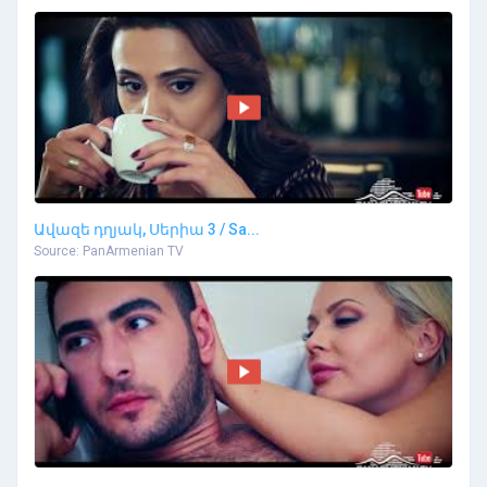
Ավազե դղյակ, Սերիա 3 / Sa...
Source: PanArmenian TV