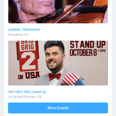
SAMVEL YERVINYAN...
Pasadena, CA
VAY GRIG GRIG Stand Up...
La Canada Flintride, CA
More Events