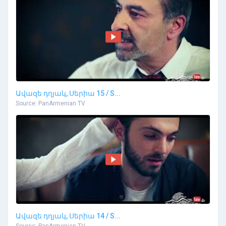
Ավազե դղյակ, Սերիա 15 / S...
Source: PanArmenian TV
Ավազե դղյակ, Սերիա 14 / S...