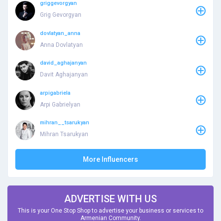
griggevorgyan
Grig Gevorgyan
dovlatyan_anna
Anna Dovlatyan
david_aghajanyan
Davit Aghajanyan
arpigabriela
Arpi Gabrielyan
mihran__tsarukyan
Mihran Tsarukyan
More Influencers
ADVERTISE WITH US
This is your One Stop Shop to advertise your business or services to
Armenian Community.