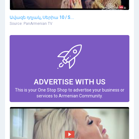
Ավազե դղյակ, Սերիա 10 / S...
Source: PanArmenian TV
ADVERTISE WITH US
This is your One Stop Shop to advertise your business or
services to Armenian Community.