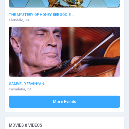
THE MYSTERY OF HONEY BEE SOCIE...
Glendale, CA
SAMVEL YERVINYAN...
Pasadena, CA
More Events
MOVIES & VIDEOS