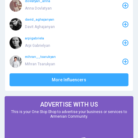
dovlatyan_anna
Anna Dovlatyan
david_aghajanyan
Davit Aghajanyan
arpigabriela
Arpi Gabrielyan
mihran__tsarukyan
Mihran Tsarukyan
More Influencers
ADVERTISE WITH US
This is your One Stop Shop to advertise your business or services to
Armenian Community.