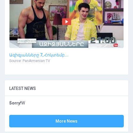
Ազիզյանները 7, Հոկտեմբ...
Source: PanArmenian TV
LATEST NEWS
Sorry!
W
More News