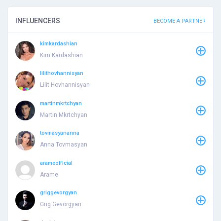
INFLUENCERS
BECOME A PARTNER
kimkardashian
Kim Kardashian
lilithovhannisyan
Lilit Hovhannisyan
martinmkrtchyan
Martin Mkrtchyan
tovmasyananna
Anna Tovmasyan
arameofficial
Arame
griggevorgyan
Grig Gevorgyan