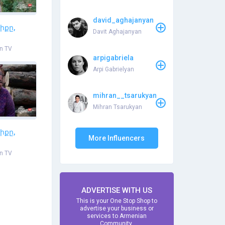
david_aghajanyan
իքը,
Davit Aghajanyan
n TV
arpigabriela
Arpi Gabrielyan
mihran__tsarukyan
Mihran Tsarukyan
իքը,
More Influencers
n TV
ADVERTISE WITH US
This is your One Stop Shop to
advertise your business or
services to Armenian
Community.