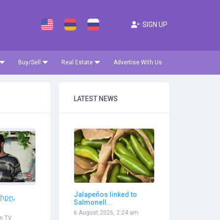
SIGN UP
Buy/Sell
Real Estate
Advertise With Us
LATEST NEWS
Jalapeños linked to
իքը,
Salmonell...
6 August 2026, 2:24 am
n TV