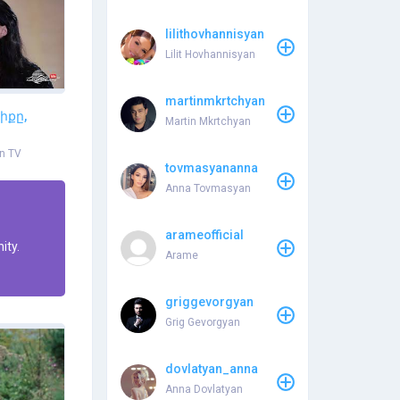
lilithovhannisyan
Lilit Hovhannisyan
martinmkrtchyan
իքը,
Martin Mkrtchyan
n TV
tovmasyananna
Anna Tovmasyan
arameofficial
ity.
Arame
griggevorgyan
Grig Gevorgyan
dovlatyan_anna
Anna Dovlatyan