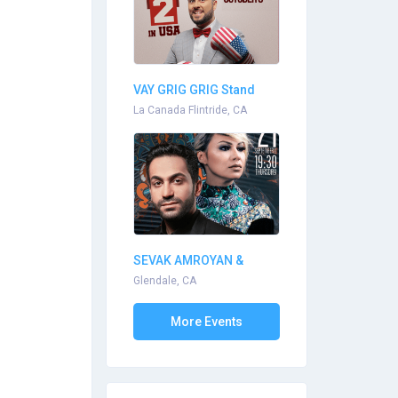
VAY GRIG GRIG Stand
Up...
La Canada Flintride, CA
SEVAK AMROYAN &
ARPI...
Glendale, CA
More Events