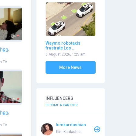
Waymo robotaxis
frustrate Los ...
իքը,
6 August 2026, 1:25 am
n TV
More News
INFLUENCERS
BECOME A PARTNER
իքը,
kimkardashian
n TV
Kim Kardashian