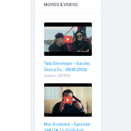
MOVIES & VIDEOS
Tata Simonyan – Karote,
Sern u Es… |NEW 2020|
Source: UNTREK
Mor Xostume – Episode
248 (18.12.2019) Full