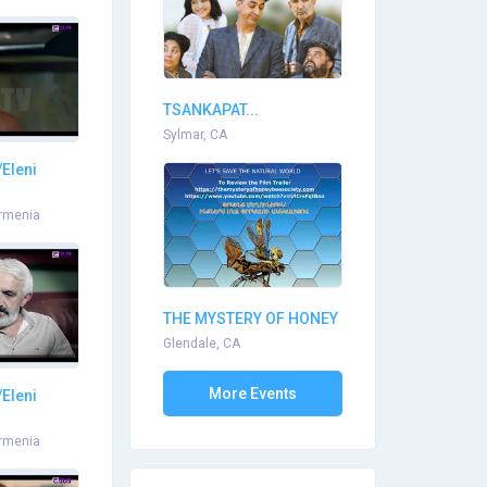
TSANKAPAT...
Sylmar, CA
Eleni
rmenia
THE MYSTERY OF HONEY
BEE SOCIE...
Glendale, CA
More Events
Eleni
rmenia