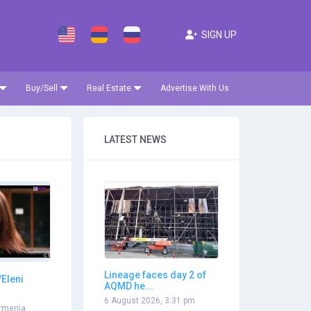
SIGN UP
Buy/Sell
Real Estate
Advertise With Us
LATEST NEWS
Lineage faces day 2 of
Eleni
AQMD he...
6 August 2026, 3:31 pm
rmenia