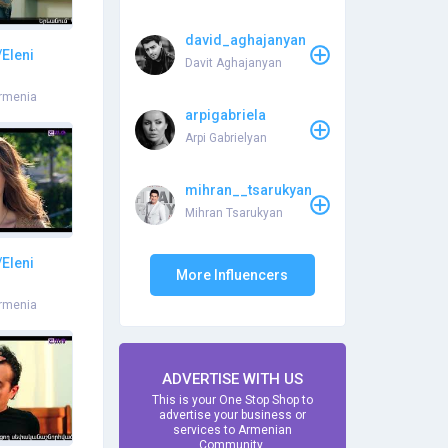
david_aghajanyan
Eleni
Davit Aghajanyan
rmenia
arpigabriela
Arpi Gabrielyan
mihran__tsarukyan
Mihran Tsarukyan
Eleni
More Influencers
rmenia
ADVERTISE WITH US
This is your One Stop Shop to
advertise your business or
services to Armenian
Community.