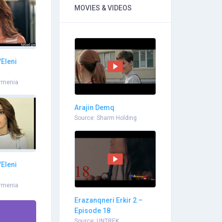
MOVIES & VIDEOS
Eleni
rmenia
Arajin Demq
Source: Sharm Holding
Eleni
rmenia
Erazanqneri Erkir 2 –
Episode 18
Source: UNTREK