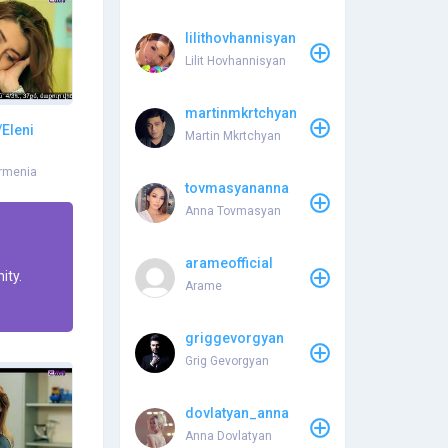
lilithovhannisyan
Lilit Hovhannisyan
martinmkrtchyan
Eleni
Martin Mkrtchyan
rmenia
tovmasyananna
Anna Tovmasyan
arameofficial
ity.
Arame
griggevorgyan
Grig Gevorgyan
dovlatyan_anna
Anna Dovlatyan