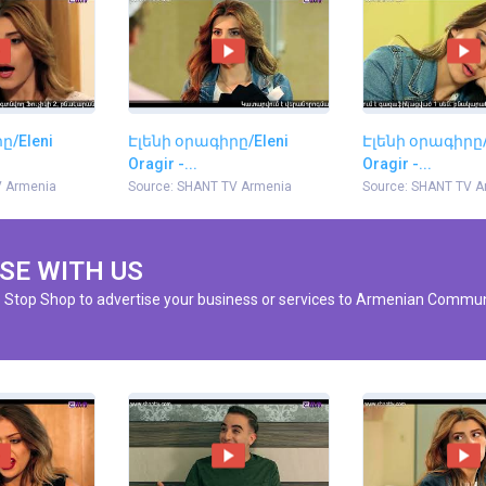
ը/Eleni
Էլենի օրագիրը/Eleni
Էլենի օրագիրը/
Oragir -...
Oragir -...
V Armenia
Source: SHANT TV Armenia
Source: SHANT TV A
SE WITH US
e Stop Shop to advertise your business or services to Armenian Commun