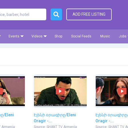
ADD FREE LISTING
Events
Videos
Shop
Social Feeds
Music
Jobs
ը/Eleni
Էլենի օրագիրը/Eleni
Էլենի օրագիրը/
Oragir -...
Oragir -...
V Armenia
Source: SHANT TV Armenia
Source: SHANT TV A