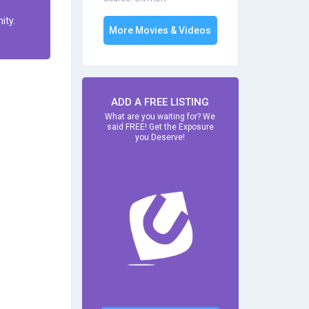
ity.
More Movies & Videos
ADD A FREE LISTING
What are you waiting for? We
said FREE! Get the Exposure
you Deserve!