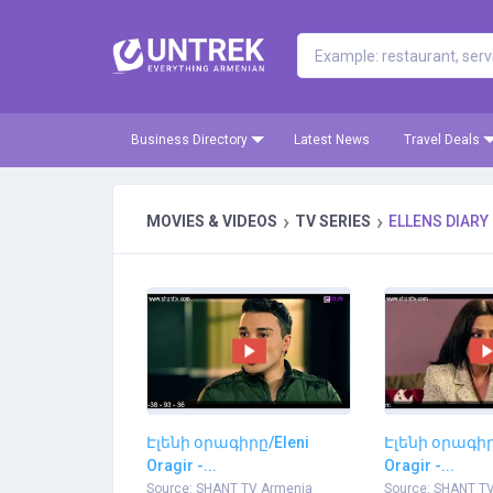
Business Directory
Latest News
Travel Deals
›
›
MOVIES & VIDEOS
TV SERIES
ELLENS DIARY
Էլենի օրագիրը/Eleni
Էլենի օրագիր
Oragir -...
Oragir -...
Source: SHANT TV Armenia
Source: SHANT T