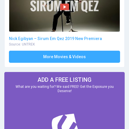
Nick Egibyan – Sirum Em Qez 2019 New Premiera
Source: UNTREK
More Movies & Videos
ADD A FREE LISTING
What are you waiting for? We said FREE! Get the Exposure you
Deserve!