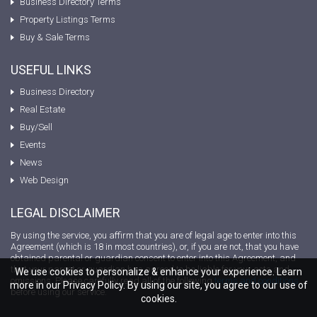
Business Directory Terms
Property Listings Terms
Buy & Sale Terms
USEFUL LINKS
Business Directory
Real Estate
Buy/Sell
Events
News
Web Design
LEGAL DISCLAIMER
By using the service, you affirm that you are of legal age to enter into this
Agreement (which is 18 in most countries), or, if you are not, that you have
obtained parental or guardian consent to enter into this Agreement, and
that your parent or guardian has agreed to be liable for your acts and
We use cookies to personalize & enhance your experience. Learn
omissions. Please carefully read all of the following
terms and conditions
more in our Privacy Policy. By using our site, you agree to our use of
before using our service.
cookies.