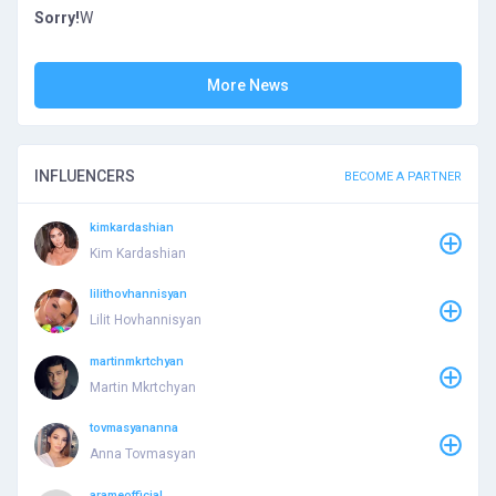
Sorry!
W
More News
INFLUENCERS
BECOME A PARTNER
kimkardashian
Kim Kardashian
lilithovhannisyan
Lilit Hovhannisyan
martinmkrtchyan
Martin Mkrtchyan
tovmasyananna
Anna Tovmasyan
arameofficial