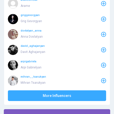
Arame
griggevorgyan
Grig Gevorgyan
dovlatyan_anna
Anna Dovlatyan
david_aghajanyan
Davit Aghajanyan
arpigabriela
Arpi Gabrielyan
mihran__tsarukyan
Mihran Tsarukyan
More Influencers