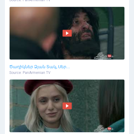
Ծաղիկներ Ձյան Տակ, Սեր...
Source: PanArmenian TV