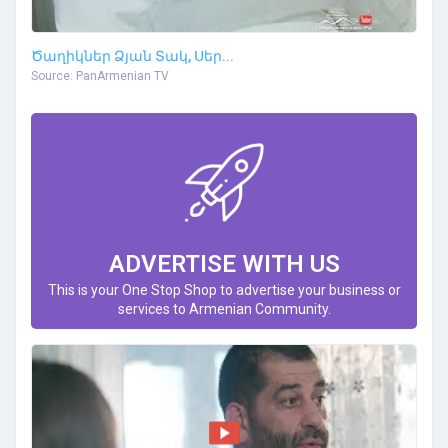
Ծաղիկներ Ձյան Տակ, Սեր...
Source: PanArmenian TV
ADVERTISE WITH US
This is your One Stop Shop to advertise your business or
services to Armenian Community.