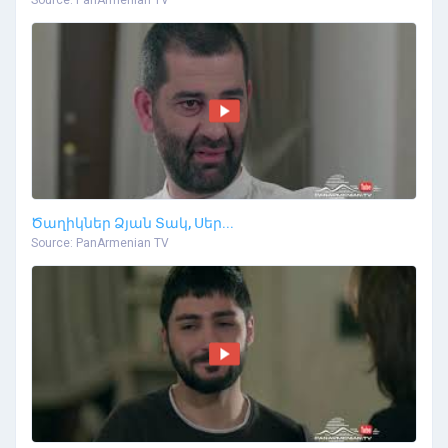
Source: PanArmenian TV
Ծաղիկներ Ձյան Տակ, Սեր...
Source: PanArmenian TV