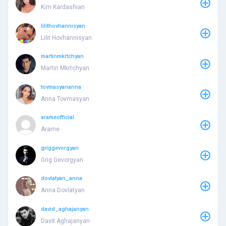
Kim Kardashian
lilithovhannisyan
Lilit Hovhannisyan
martinmkrtchyan
Martin Mkrtchyan
tovmasyananna
Anna Tovmasyan
arameofficial
Arame
griggevorgyan
Grig Gevorgyan
dovlatyan_anna
Anna Dovlatyan
david_aghajanyan
Davit Aghajanyan