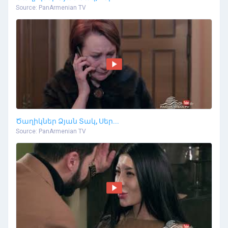
Source: PanArmenian TV
Ծաղիկներ Ձյան Տակ, Սեր...
Source: PanArmenian TV