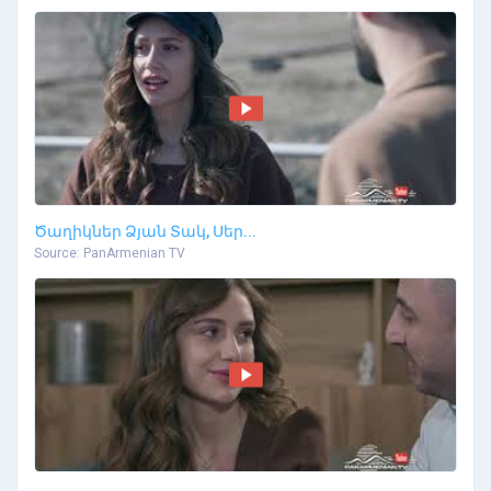
Ծաղիկներ Ձյան Տակ, Սեր...
Source: PanArmenian TV