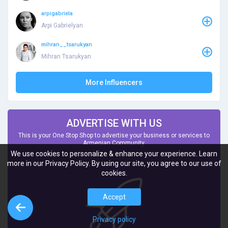
arpigabriela
Arpi Gabrielyan
mihran__tsarukyan
Mihran Tsarukyan
More Influencers
ADVERTISE WITH US
This is your One Stop Shop to advertise your business or services to
Armenian Community.
We use cookies to personalize & enhance your experience. Learn
more in our Privacy Policy. By using our site, you agree to our use of
cookies.
Accept
Privacy policy