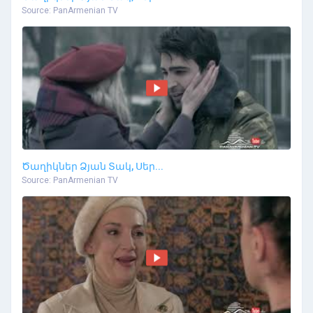
Source: PanArmenian TV
Ծաղիկներ Ձյան Տակ, Սեր...
Source: PanArmenian TV