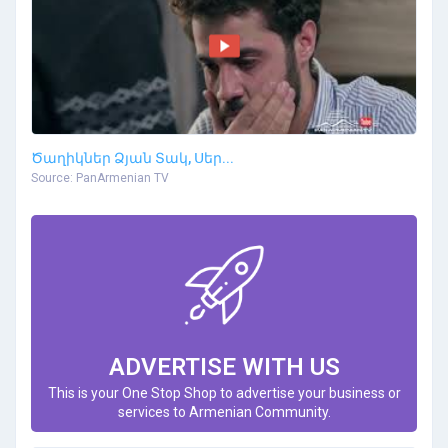
Ծաղիկներ Ձյան Տակ, Սեր...
Source: PanArmenian TV
ADVERTISE WITH US
This is your One Stop Shop to advertise your business or
services to Armenian Community.